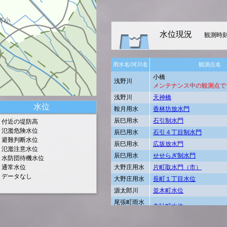
水位現況
観測時刻：
用水名/河川名
観測点名
小橋
浅野川
メンテナンス中の観測点で
浅野川
天神橋
水位
鞍月用水
香林坊放水門
辰巳用水
石引制水門
付近の堤防高
氾濫危険水位
辰巳用水
石引４丁目制水門
避難判断水位
辰巳用水
広坂放水門
氾濫注意水位
辰巳用水
せせらぎ制水門
水防団待機水位
通常水位
大野庄用水
片町取水門（市）
データなし
大野庄用水
長町１丁目水位
源太郎川
並木町水位
尾張町雨水
主計町水位
幹線