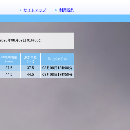
サイトマップ
利用規約
026年08月09日 01時30分
24時間雨量
累加雨量
降り始め日時
(mm)
(mm)
37.5
37.5
08月08日18時00分
44.5
44.5
08月08日17時50分