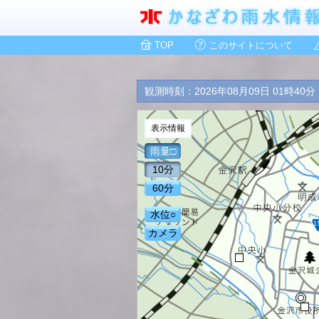
TOP
このサイトについて
観測時刻：2026年08月09日 01時40分
表示情報
雨量□
10分
60分
水位○
カメラ