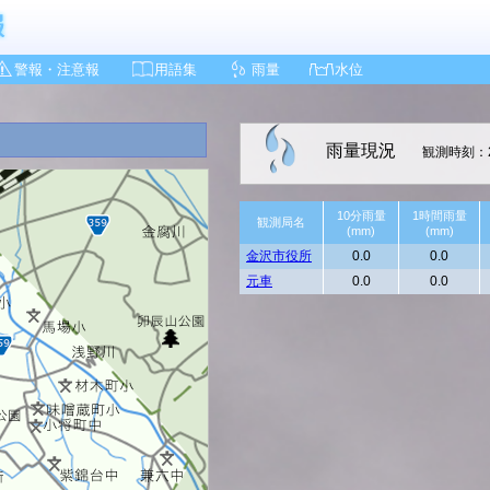
警報・注意報
用語集
雨量
水位
雨量現況
観測時刻：2
10分雨量
1時間雨量
観測局名
(mm)
(mm)
金沢市役所
0.0
0.0
元車
0.0
0.0