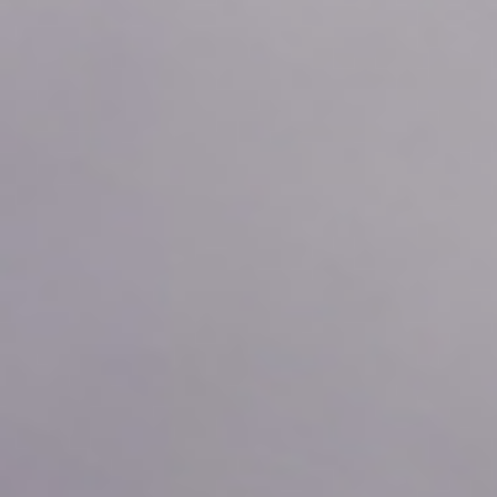
2026年08月05日
23:00
0.00
2026年08月05日
22:50
0.00
2026年08月05日
22:40
0.00
2026年08月05日
22:30
0.00
2026年08月05日
22:20
0.00
2026年08月05日
22:10
0.00
2026年08月05日
22:00
0.00
2026年08月05日
21:50
0.00
2026年08月05日
21:40
0.00
2026年08月05日
21:30
0.00
2026年08月05日
21:20
0.00
2026年08月05日
21:10
0.00
2026年08月05日
21:00
0.00
2026年08月05日
20:50
0.00
2026年08月05日
20:40
0.00