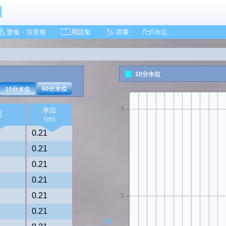
4
警報・注意報
用語集
雨量
水位
10分水位
60分水位
10分水位
3
水位
間
(m)
0.21
0.21
0.21
0.21
0.21
2
0.21
水