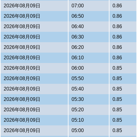
2026年08月09日
07:00
0.86
2026年08月09日
06:50
0.86
2026年08月09日
06:40
0.86
2026年08月09日
06:30
0.86
2026年08月09日
06:20
0.86
2026年08月09日
06:10
0.86
2026年08月09日
06:00
0.85
2026年08月09日
05:50
0.85
2026年08月09日
05:40
0.85
2026年08月09日
05:30
0.85
2026年08月09日
05:20
0.85
2026年08月09日
05:10
0.85
2026年08月09日
05:00
0.85