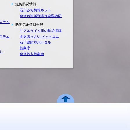
道路防災情報
石川みち情報ネット
金沢市地域別洪水避難地図
ステム
防災気象情報全般
リアルタイム川の防災情報
ステム
金沢ぼうさい ドットコム
石川県防災ポータル
気象庁
）
金沢地方気象台