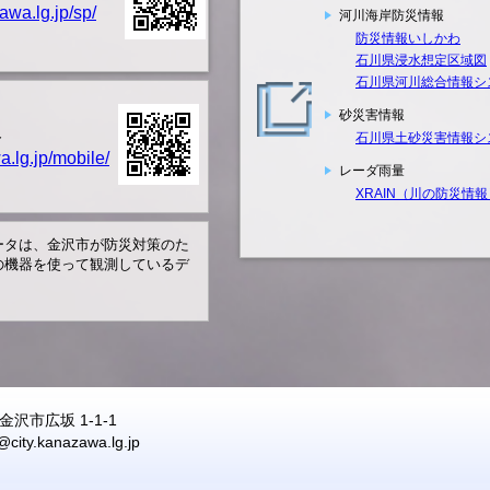
zawa.lg.jp/sp/
河川海岸防災情報
防災情報いしかわ
石川県浸水想定区域図
石川県河川総合情報シ
砂災害情報
ト
石川県土砂災害情報シ
a.lg.jp/mobile/
レーダ雨量
XRAIN（川の防災情報
ータは、金沢市が防災対策のた
の機器を使って観測しているデ
7 金沢市広坂 1-1-1
@city.kanazawa.lg.jp