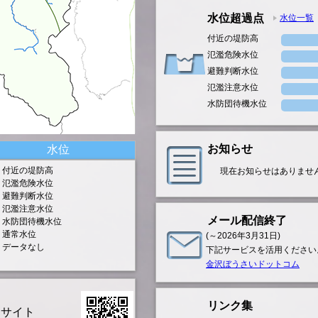
水位超過点
水位一覧
付近の堤防高
氾濫危険水位
避難判断水位
氾濫注意水位
水防団待機水位
お知らせ
水位
付近の堤防高
現在お知らせはありませ
氾濫危険水位
避難判断水位
氾濫注意水位
メール配信終了
水防団待機水位
通常水位
(～2026年3月31日)
データなし
下記サービスを活用ください
金沢ぼうさいドットコム
リンク集
ンサイト