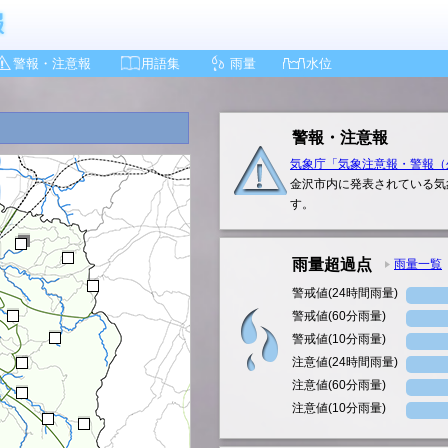
警報・注意報
用語集
雨量
水位
警報・注意報
気象庁「気象注意報・警報（
金沢市内に発表されている気
す。
雨量超過点
雨量一覧
警戒値(24時間雨量)
警戒値(60分雨量)
警戒値(10分雨量)
注意値(24時間雨量)
注意値(60分雨量)
注意値(10分雨量)