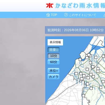
TOP
このサイトについて
観測時刻：2026年08月06日 10時52分
表示情報
雨量□
10分
60分
水位○
カメラ