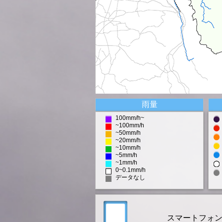
雨量
100mm/h~
~100mm/h
~50mm/h
~20mm/h
~10mm/h
~5mm/h
~1mm/h
0~0.1mm/h
データなし
スマートフォ