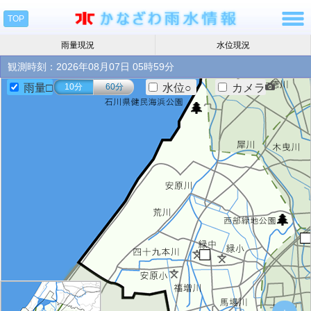
TOP
雨量現況
水位現況
観測時刻：2026年08月07日 05時59分
雨量□
10分
60分
水位○
カメラ