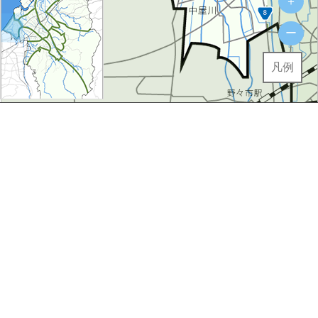
＋
ー
凡例