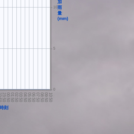
加
10
雨
量
(mm)
5
0
時刻