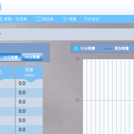
警報・注意報
用語集
雨量
水位
ー
10分雨量
累加雨量
60分雨量
10分雨量
20
雨量
間
(mm)
0.0
0.0
15
0.0
0.0
0.0
0.0