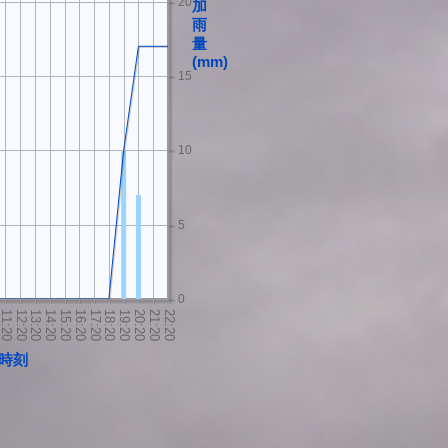
20
加
雨
量
(mm)
15
10
5
0
時刻