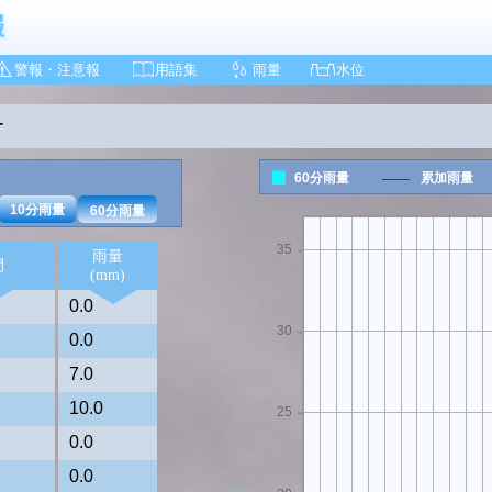
警報・注意報
用語集
雨量
水位
ー
40
60分雨量
累加雨量
10分雨量
60分雨量
35
雨量
間
(mm)
0.0
30
0.0
7.0
10.0
25
0.0
0.0