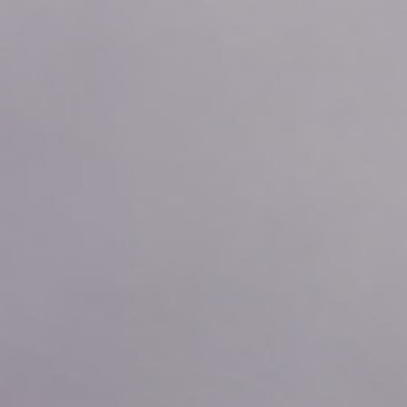
2026年08月08日
18:00
0.0
2026年08月08日
17:50
0.0
2026年08月08日
17:40
0.0
2026年08月08日
17:30
0.0
2026年08月08日
17:20
0.0
2026年08月08日
17:10
0.0
2026年08月08日
17:00
0.0
2026年08月08日
16:50
0.0
2026年08月08日
16:40
0.0
2026年08月08日
16:30
0.0
2026年08月08日
16:20
0.0
2026年08月08日
16:10
0.0
2026年08月08日
16:00
0.0
2026年08月08日
15:50
0.0