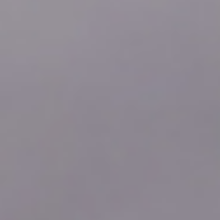
2026年08月08日
10:50
0.0
2026年08月08日
10:40
0.0
2026年08月08日
10:30
0.0
2026年08月08日
10:20
0.0
2026年08月08日
10:10
0.0
2026年08月08日
10:00
0.0
2026年08月08日
09:50
0.0
2026年08月08日
09:40
0.0
2026年08月08日
09:30
0.0
2026年08月08日
09:20
0.0
2026年08月08日
09:10
0.0
2026年08月08日
09:00
0.0
2026年08月08日
08:50
0.0
2026年08月08日
08:40
0.0
2026年08月08日
08:30
0.0