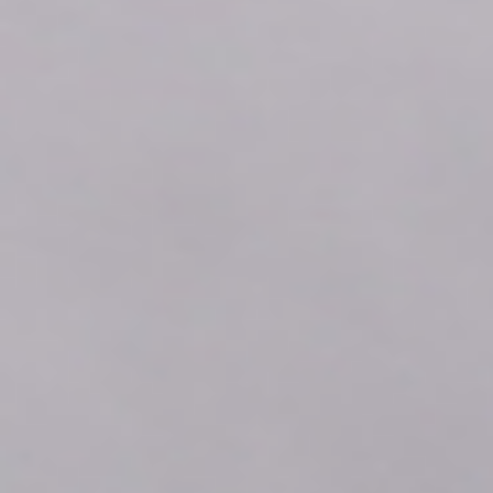
2026年08月08日
22:50
0.0
2026年08月08日
22:40
0.0
2026年08月08日
22:30
0.0
2026年08月08日
22:20
0.0
2026年08月08日
22:10
0.0
2026年08月08日
22:00
0.0
2026年08月08日
21:50
0.0
2026年08月08日
21:40
0.0
2026年08月08日
21:30
0.0
2026年08月08日
21:20
0.0
2026年08月08日
21:10
0.0
2026年08月08日
21:00
0.0
2026年08月08日
20:50
0.0
2026年08月08日
20:40
0.0