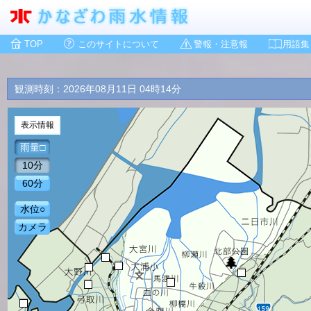
TOP
このサイトについて
警報・注意報
用語集
観測時刻：2026年08月11日 04時14分
表示情報
雨量□
10分
60分
水位○
カメラ