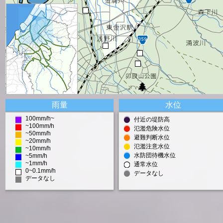
雨量
水位
100mm/h~
付近の堤防高
~100mm/h
氾濫危険水位
~50mm/h
避難判断水位
~20mm/h
氾濫注意水位
~10mm/h
水防団待機水位
~5mm/h
~1mm/h
通常水位
0~0.1mm/h
データなし
データなし