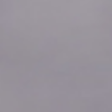
2026年08月08日
07:40
0.83
2026年08月08日
07:30
0.83
2026年08月08日
07:20
0.83
2026年08月08日
07:10
0.82
2026年08月08日
07:00
0.82
2026年08月08日
06:50
0.82
2026年08月08日
06:40
0.82
2026年08月08日
06:30
0.82
2026年08月08日
06:20
0.82
2026年08月08日
06:10
0.81
2026年08月08日
06:00
0.81
2026年08月08日
05:50
0.81
2026年08月08日
05:40
0.81
2026年08月08日
05:30
0.81
2026年08月08日
05:20
0.81