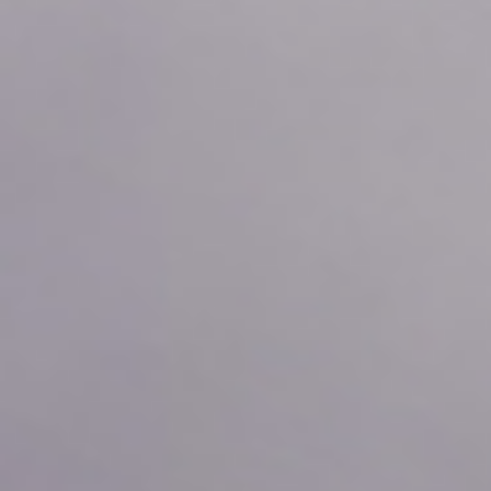
2026年08月08日
12:30
0.81
2026年08月08日
12:20
0.81
2026年08月08日
12:10
0.81
2026年08月08日
12:00
0.81
2026年08月08日
11:50
0.82
2026年08月08日
11:40
0.82
2026年08月08日
11:30
0.82
2026年08月08日
11:20
0.83
2026年08月08日
11:10
0.83
2026年08月08日
11:00
0.84
2026年08月08日
10:50
0.84
2026年08月08日
10:40
0.84
2026年08月08日
10:30
0.84
2026年08月08日
10:20
0.84
2026年08月08日
10:10
0.84