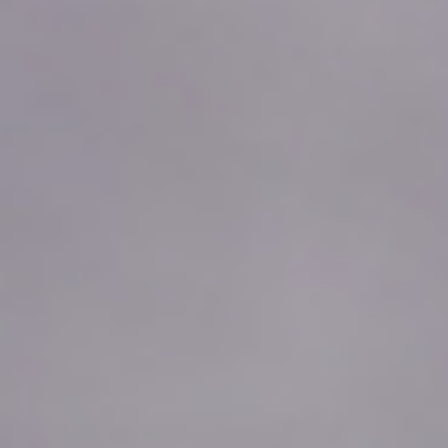
2026年08月08日
10:00
0.84
2026年08月08日
09:50
0.84
2026年08月08日
09:40
0.84
2026年08月08日
09:30
0.85
2026年08月08日
09:20
0.84
2026年08月08日
09:10
0.84
2026年08月08日
09:00
0.84
2026年08月08日
08:50
0.84
2026年08月08日
08:40
0.84
2026年08月08日
08:30
0.84
2026年08月08日
08:20
0.83
2026年08月08日
08:10
0.83
2026年08月08日
08:00
0.83
2026年08月08日
07:50
0.83