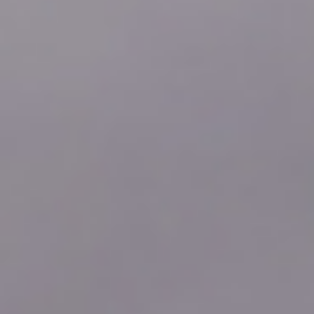
2026年08月08日
05:10
0.80
2026年08月08日
05:00
0.80
2026年08月08日
04:50
0.80
2026年08月08日
04:40
0.79
2026年08月08日
04:30
0.79
2026年08月08日
04:20
0.79
2026年08月08日
04:10
0.79
2026年08月08日
04:00
0.79
2026年08月08日
03:50
0.79
2026年08月08日
03:40
0.79
2026年08月08日
03:30
0.79
2026年08月08日
03:20
0.78
2026年08月08日
03:10
0.78
2026年08月08日
03:00
0.78