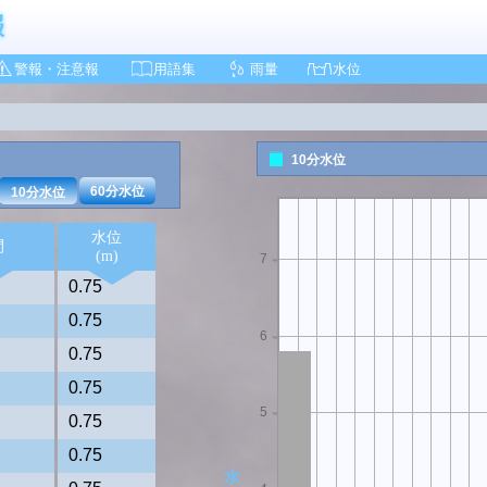
警報・注意報
用語集
雨量
水位
10分水位
8
60分水位
10分水位
水位
間
(m)
7
0.75
0.75
6
0.75
0.75
5
0.75
0.75
水