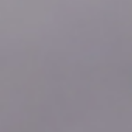
2026年08月08日
01:50
0.27
2026年08月08日
01:40
0.27
2026年08月08日
01:30
0.27
2026年08月08日
01:20
0.27
2026年08月08日
01:10
0.27
2026年08月08日
01:00
0.27
2026年08月08日
00:50
0.27
2026年08月08日
00:40
0.27
2026年08月08日
00:30
0.27
2026年08月08日
00:20
0.27
2026年08月08日
00:10
0.27
2026年08月08日
00:00
0.27
2026年08月07日
23:50
0.27
2026年08月07日
23:40
0.27