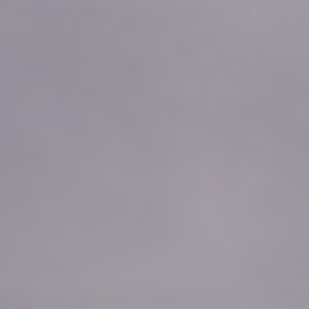
2026年08月08日
06:40
0.27
2026年08月08日
06:30
0.27
2026年08月08日
06:20
0.27
2026年08月08日
06:10
0.27
2026年08月08日
06:00
0.27
2026年08月08日
05:50
0.27
2026年08月08日
05:40
0.27
2026年08月08日
05:30
0.27
2026年08月08日
05:20
0.27
2026年08月08日
05:10
0.27
2026年08月08日
05:00
0.27
2026年08月08日
04:50
0.27
2026年08月08日
04:40
0.27
2026年08月08日
04:30
0.27