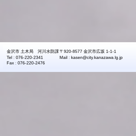
2026年08月08日
16:20
0.30
2026年08月08日
16:10
0.30
2026年08月08日
16:00
0.29
2026年08月08日
15:50
0.27
2026年08月08日
15:40
0.26
金沢市 土木局 河川水防課
〒920-8577 金沢市広坂 1-1-1
2026年08月08日
15:30
0.27
Tel : 076-220-2341
Mail : kasen@city.kanazawa.lg.jp
2026年08月08日
15:20
0.27
Fax : 076-220-2476
2026年08月08日
15:10
0.27
2026年08月08日
15:00
0.27
2026年08月08日
14:50
0.27
2026年08月08日
14:40
0.27
2026年08月08日
14:30
0.27
2026年08月08日
14:20
0.27
2026年08月08日
14:10
0.27