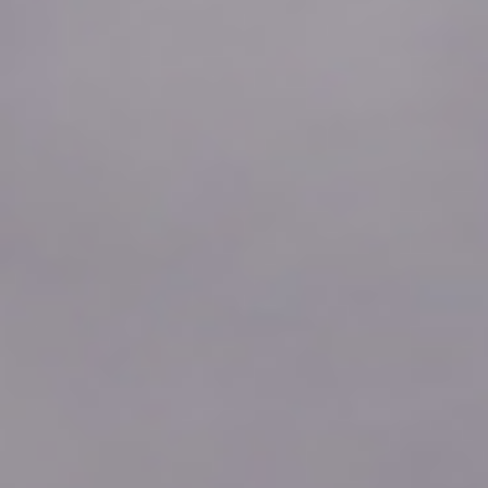
2026年08月08日
03:00
0.07
2026年08月08日
02:50
0.07
2026年08月08日
02:40
0.07
2026年08月08日
02:30
0.07
2026年08月08日
02:20
0.07
2026年08月08日
02:10
0.07
2026年08月08日
02:00
0.07
2026年08月08日
01:50
0.07
2026年08月08日
01:40
0.07
2026年08月08日
01:30
0.07
2026年08月08日
01:20
0.07
2026年08月08日
01:10
0.07
2026年08月08日
01:00
0.07
2026年08月08日
00:50
0.07
2026年08月08日
00:40
0.07