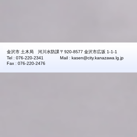
2026年08月08日
15:00
0.09
2026年08月08日
14:50
0.09
2026年08月08日
14:40
0.09
2026年08月08日
14:30
0.10
2026年08月08日
14:20
0.10
金沢市 土木局 河川水防課
〒920-8577 金沢市広坂 1-1-1
2026年08月08日
14:10
0.11
Tel : 076-220-2341
Mail : kasen@city.kanazawa.lg.jp
2026年08月08日
14:00
0.11
Fax : 076-220-2476
2026年08月08日
13:50
0.11
2026年08月08日
13:40
0.09
2026年08月08日
13:30
0.08
2026年08月08日
13:20
0.08
2026年08月08日
13:10
0.08
2026年08月08日
13:00
0.08
2026年08月08日
12:50
0.08