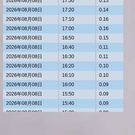
2026年08月08日
17:30
0.13
2026年08月08日
17:20
0.14
2026年08月08日
17:10
0.16
2026年08月08日
17:00
0.16
2026年08月08日
16:50
0.15
2026年08月08日
16:40
0.11
2026年08月08日
16:30
0.11
2026年08月08日
16:20
0.10
2026年08月08日
16:10
0.10
2026年08月08日
16:00
0.09
2026年08月08日
15:50
0.09
2026年08月08日
15:40
0.09
2026年08月08日
15:30
0.09
2026年08月08日
15:20
0.09
2026年08月08日
15:10
0.09