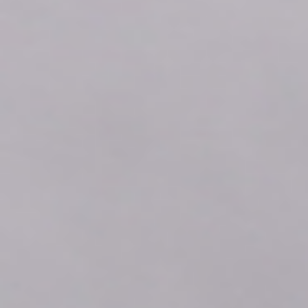
2026年08月08日
12:40
0.08
2026年08月08日
12:30
0.08
2026年08月08日
12:20
0.09
2026年08月08日
12:10
0.09
2026年08月08日
12:00
0.09
2026年08月08日
11:50
0.09
2026年08月08日
11:40
0.08
2026年08月08日
11:30
0.08
2026年08月08日
11:20
0.09
2026年08月08日
11:10
0.09
2026年08月08日
11:00
0.09
2026年08月08日
10:50
0.09
2026年08月08日
10:40
0.09
2026年08月08日
10:30
0.09
2026年08月08日
10:20
0.09