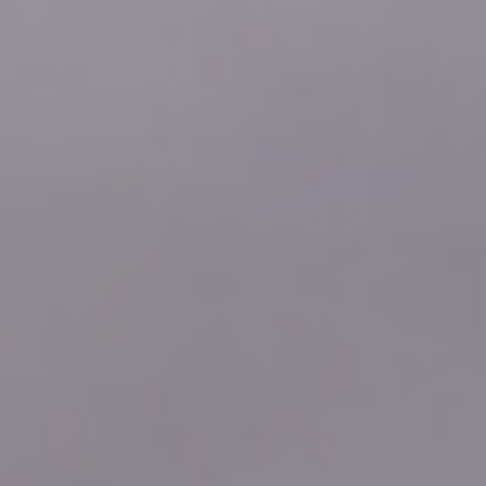
2026年08月08日
00:30
0.07
2026年08月08日
00:20
0.07
2026年08月08日
00:10
0.07
2026年08月08日
00:00
0.07
2026年08月07日
23:50
0.07
2026年08月07日
23:40
0.07
2026年08月07日
23:30
0.07
2026年08月07日
23:20
0.07
2026年08月07日
23:10
0.07
2026年08月07日
23:00
0.07
2026年08月07日
22:50
0.08
2026年08月07日
22:40
0.08
2026年08月07日
22:30
0.08
2026年08月07日
22:20
0.08