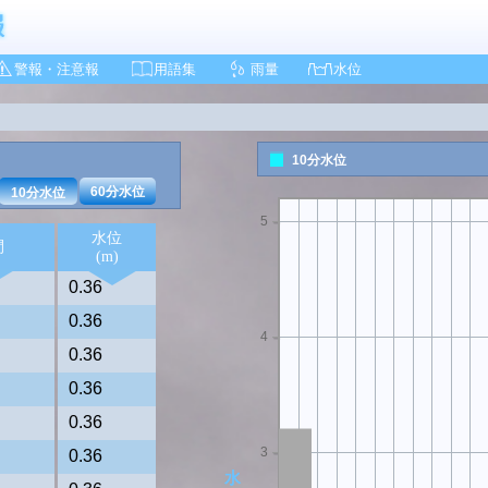
警報・注意報
用語集
雨量
水位
6
10分水位
60分水位
10分水位
5
水位
間
(m)
0.36
0.36
4
0.36
0.36
0.36
3
0.36
水