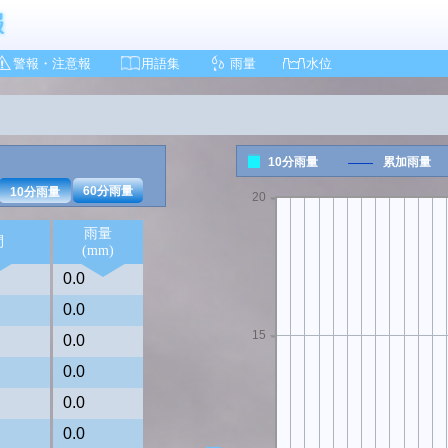
警報・注意報
用語集
雨量
水位
10分雨量
累加雨量
60分雨量
10分雨量
20
雨量
間
(mm)
0.0
0.0
15
0.0
0.0
0.0
0.0