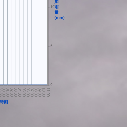
加
10
雨
量
(mm)
5
0
時刻