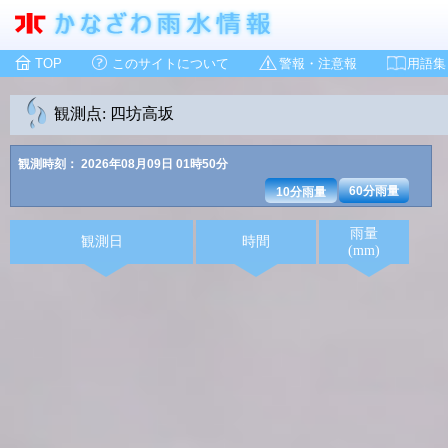
TOP
このサイトについて
警報・注意報
用語集
観測点: 四坊高坂
観測時刻： 2026年08月09日 01時50分
60分雨量
10分雨量
雨量
観測日
時間
(mm)