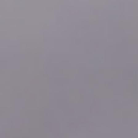
2026年08月08日
05:20
0.0
2026年08月08日
05:10
0.0
2026年08月08日
05:00
0.0
2026年08月08日
04:50
0.0
2026年08月08日
04:40
0.0
2026年08月08日
04:30
0.0
2026年08月08日
04:20
0.0
2026年08月08日
04:10
0.0
2026年08月08日
04:00
0.0
2026年08月08日
03:50
0.0
2026年08月08日
03:40
0.0
2026年08月08日
03:30
0.0
2026年08月08日
03:20
0.0
2026年08月08日
03:10
0.0
2026年08月08日
03:00
0.0