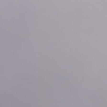
2026年08月08日
12:30
0.0
2026年08月08日
12:20
0.0
2026年08月08日
12:10
0.0
2026年08月08日
12:00
0.0
2026年08月08日
11:50
0.0
2026年08月08日
11:40
0.0
2026年08月08日
11:30
0.0
2026年08月08日
11:20
0.0
2026年08月08日
11:10
0.0
2026年08月08日
11:00
0.0
2026年08月08日
10:50
0.0
2026年08月08日
10:40
0.0
2026年08月08日
10:30
0.0
2026年08月08日
10:20
0.0