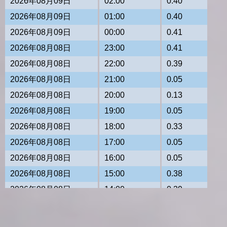
2026年08月09日
02:00
0.40
2026年08月09日
01:00
0.40
2026年08月09日
00:00
0.41
2026年08月08日
23:00
0.41
2026年08月08日
22:00
0.39
2026年08月08日
21:00
0.05
2026年08月08日
20:00
0.13
2026年08月08日
19:00
0.05
2026年08月08日
18:00
0.33
2026年08月08日
17:00
0.05
2026年08月08日
16:00
0.05
2026年08月08日
15:00
0.38
2026年08月08日
14:00
0.39
2026年08月08日
13:00
0.38
2026年08月08日
12:00
0.38