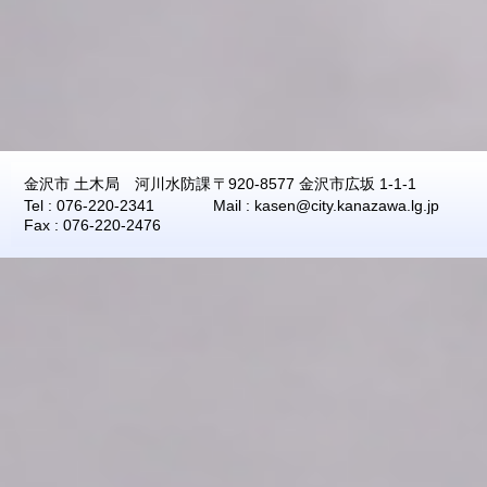
2026年08月08日
11:00
0.38
2026年08月08日
10:00
0.39
2026年08月08日
09:00
0.39
金沢市 土木局 河川水防課
〒920-8577 金沢市広坂 1-1-1
Tel : 076-220-2341
Mail : kasen@city.kanazawa.lg.jp
Fax : 076-220-2476