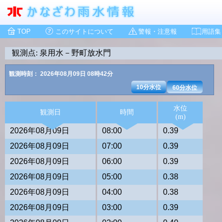
TOP
このサイトについて
警報・注意報
用語集
観測点: 泉用水－野町放水門
観測時刻： 2026年08月09日 08時42分
10分水位
60分水位
水位
観測日
時間
(m)
2026年08月09日
08:00
0.39
2026年08月09日
07:00
0.39
2026年08月09日
06:00
0.39
2026年08月09日
05:00
0.38
2026年08月09日
04:00
0.38
2026年08月09日
03:00
0.39